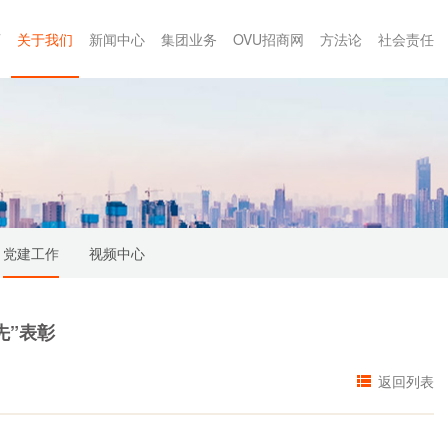
页
关于我们
新闻中心
集团业务
OVU招商网
方法论
社会责任
党建工作
视频中心
先”表彰
返回列表